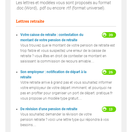
Les lettres et modèles vous sont proposés au format
.doc (Word), .pdf ou encore .rtf (format universel).
Lettres retraite
39
Votre caisse de retraite : contestation du
montant de votre pension de retraite
Vous trouvez que le montant de votre pension de retraite est
trop faible et vous suspectez une erreur de la caisse de
retraite ? vous êtes en droit de contester ce montant en
saisissant la commission de recours amiable....
26
Son employeur : notification de départ à la
retraite
Votre retraite arrive à grand pas et vous souhaitez informer
votre employeur de votre départ imminent. et pourquoi ne
pas en profiter pour organiser un port de départ. pratique.fr
vous propose un modèle type gratuit....
13
De révision d'une pension de retraite
Vous souhaitez demander la révision de votre
pension retraite ? voici une lettre type qui répondra à vos
besoins....