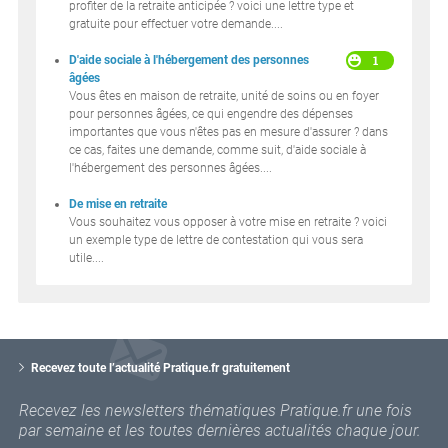
profiter de la retraite anticipée ? voici une lettre type et
gratuite pour effectuer votre demande....
1
D'aide sociale à l'hébergement des personnes
âgées
Vous êtes en maison de retraite, unité de soins ou en foyer
pour personnes âgées, ce qui engendre des dépenses
importantes que vous n'êtes pas en mesure d'assurer ? dans
ce cas, faites une demande, comme suit, d'aide sociale à
l'hébergement des personnes âgées....
De mise en retraite
Vous souhaitez vous opposer à votre mise en retraite ? voici
un exemple type de lettre de contestation qui vous sera
utile....
V
o
Recevez toute l’actualité Pratique.fr gratuitement
t
r
Recevez les newsletters thématiques Pratique.fr une fois
e
par semaine et les toutes dernières actualités chaque jour.
e