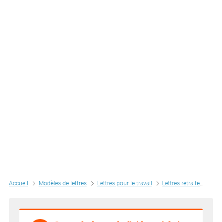
Accueil
Modèles de lettres
Lettres pour le travail
Lettres retraite
Lett