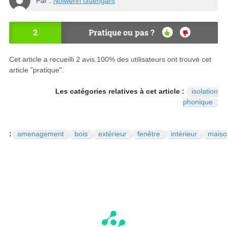
Par :
Nolwenn Guengant
2
Pratique ou pas ?
OU
NO
I
N
Cet article a recueilli
2
avis.
100
% des utilisateurs ont trouvé cet
article "pratique".
Les catégories relatives à cet article :
isolation
phonique
:
amenagement
bois
extérieur
fenêtre
intérieur
maiso