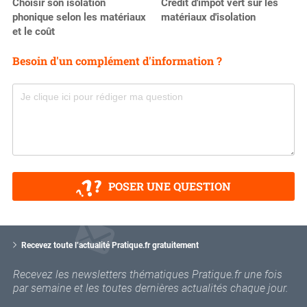
Choisir son isolation
Crédit d'impôt vert sur les
phonique selon les matériaux
matériaux d'isolation
et le coût
Besoin d'un complément d'information ?
POSER UNE QUESTION
V
o
Recevez toute l’actualité Pratique.fr gratuitement
t
r
Recevez les newsletters thématiques Pratique.fr une fois
e
par semaine et les toutes dernières actualités chaque jour.
e
m