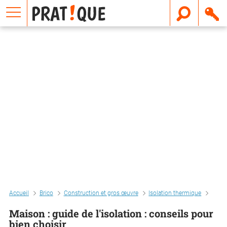
E
m
a
i
l
Accueil
Brico
Construction et gros œuvre
Isolation thermique
Maiso
Maison : guide de l'isolation : conseils pour
bien choisir