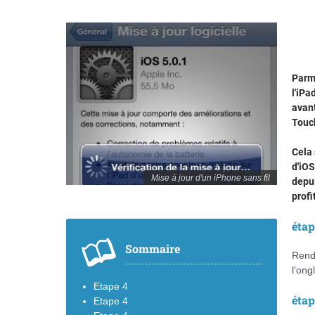
Parmi
l'iPa
avant
Touch
Cela 
d'iOS
Mise à jour d'un iPhone sans fil
depui
profi
éta
Sommaire
Rend
l'ong
Etape 4
éta
Etape 4