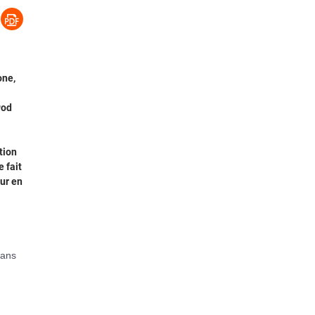
one,
Pod
tion
 fait
ur en
dans