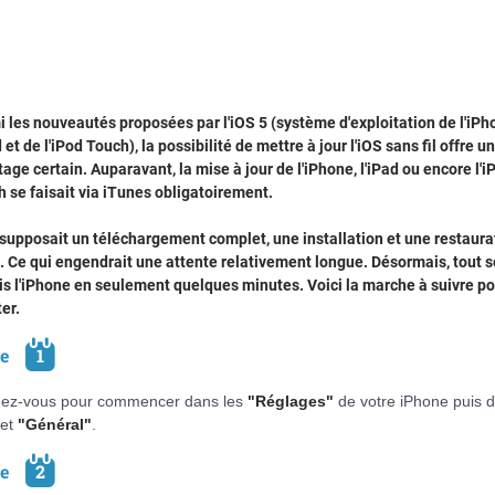
 les nouveautés proposées par l'iOS 5 (système d'exploitation de l'iPh
d et de l'iPod Touch), la possibilité de mettre à jour l'iOS sans fil offre un
age certain. Auparavant, la mise à jour de l'iPhone, l'iPad ou encore l'i
 se faisait via iTunes obligatoirement.
supposait un téléchargement complet, une installation et une restaura
. Ce qui engendrait une attente relativement longue. Désormais, tout se
s l'iPhone en seulement quelques minutes. Voici la marche à suivre po
ter.
pe
1
ez-vous pour commencer dans les
"Réglages"
de votre iPhone puis 
let
"Général"
.
pe
2