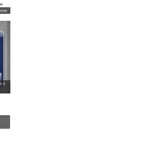
Phone
e à
N