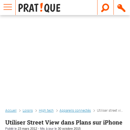
E
m
a
i
l
Accueil
Loisirs
High tech
Appareils connectés
Utiliser street view dans plans sur iphone
Utiliser Street View dans Plans sur iPhone
Publié le
23 mars 2012
- Mis à jour le
30 octobre 2015