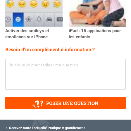
Activer des smileys et
iPad : 15 applications pour
emoticons sur iPhone
les enfants
Besoin d'un complément d'information ?
POSER UNE QUESTION
V
o
Recevez toute l’actualité Pratique.fr gratuitement