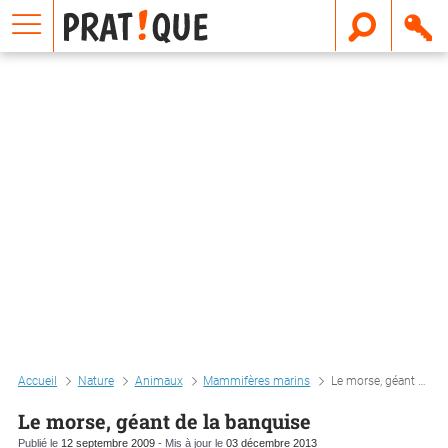
E
m
a
i
l
Accueil
Nature
Animaux
Mammifères marins
Le morse, géant de la banquise
Le morse, géant de la banquise
Publié le
12 septembre 2009
- Mis à jour le
03 décembre 2013