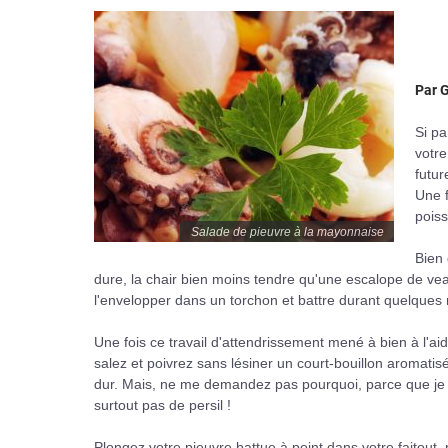
Par G
Si pa
votre
futur
Une f
poiss
Salade de pieuvre à la mayonnaise
Bien 
dure, la chair bien moins tendre qu'une escalope de vea
l'envelopper dans un torchon et battre durant quelques 
Une fois ce travail d'attendrissement mené à bien à l'ai
salez et poivrez sans lésiner un court-bouillon aromatisé
dur. Mais, ne me demandez pas pourquoi, parce que je v
surtout pas de persil !
Plongez votre pieuvre battue à point dans votre faitout, 