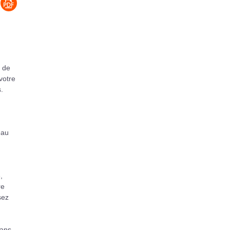
l de
votre
.
eau
,
re
sez
Dans