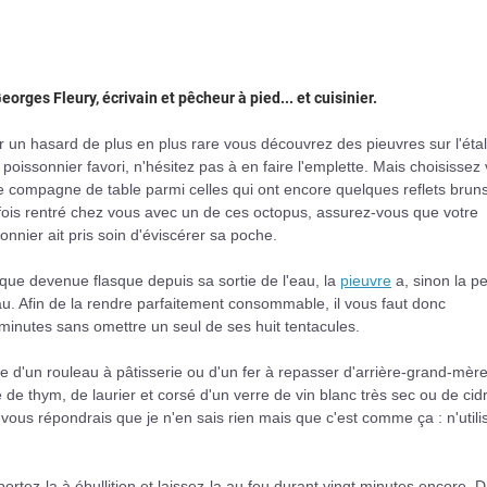
eorges Fleury, écrivain et pêcheur à pied... et cuisinier.
r un hasard de plus en plus rare vous découvrez des pieuvres sur l'éta
 poissonnier favori, n'hésitez pas à en faire l'emplette. Mais choisissez 
e compagne de table parmi celles qui ont encore quelques reflets bruns
ois rentré chez vous avec un de ces octopus, assurez-vous que votre
onnier ait pris soin d'éviscérer sa poche.
que devenue flasque depuis sa sortie de l'eau, la
pieuvre
a, sinon la p
u. Afin de la rendre parfaitement consommable, il vous faut donc
minutes sans omettre un seul de ses huit tentacules.
de d'un rouleau à pâtisserie ou d'un fer à repasser d'arrière-grand-mère
 de thym, de laurier et corsé d'un verre de vin blanc très sec ou de cid
ous répondrais que je n'en sais rien mais que c'est comme ça : n'utili
portez-la à ébullition et laissez-la au feu durant vingt minutes encore. 