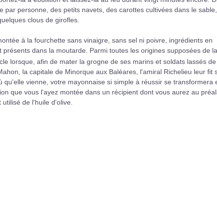
par personne, des petits navets, des carottes cultivées dans le sable, 
uelques clous de girofles.
ntée à la fourchette sans vinaigre, sans sel ni poivre, ingrédients en
 présents dans la moutarde. Parmi toutes les origines supposées de l
cle lorsque, afin de mater la grogne de ses marins et soldats lassés de
hon, la capitale de Minorque aux Baléares, l'amiral Richelieu leur fit s
 qu'elle vienne, votre mayonnaise si simple à réussir se transformera 
tion que vous l'ayez montée dans un récipient dont vous aurez au préa
tilisé de l'huile d'olive.