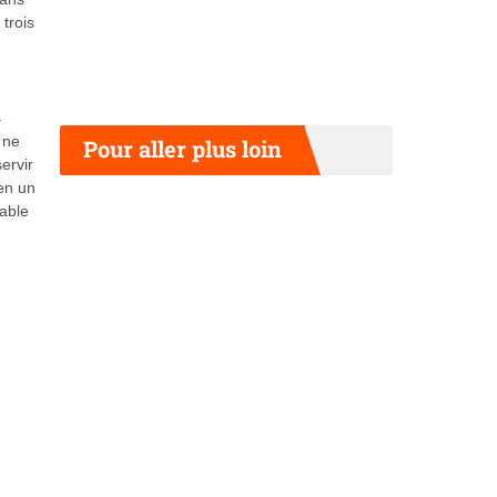
trois
a
 ne
Pour aller plus loin
ervir
en un
lable