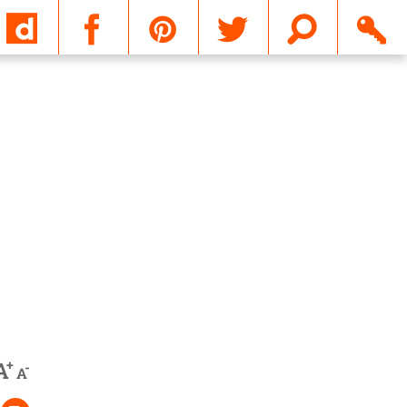
Email
+
A
-
A