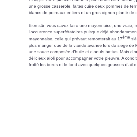
une grosse casserole, faites cuire deux pommes de terre 
blancs de poireaux entiers et un gros oignon planté de q
Bien sûr, vous savez faire une mayonnaise, une vraie, mo
l'occurrence superfétatoires puisque déjà abondamment
ème
mayonnaise, celle qui prévaut remonterait au 17
siè
plus manger que de la viande avariée lors du siège de Ma
une sauce composée d'huile et d'oeufs battus. Mais d'où
délicieux aïoli pour accompagner votre pieuvre. A condi
frotté les bords et le fond avec quelques gousses d'ail et u