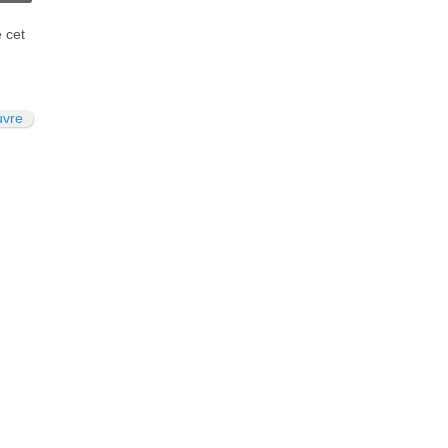
N
é cet
uvre