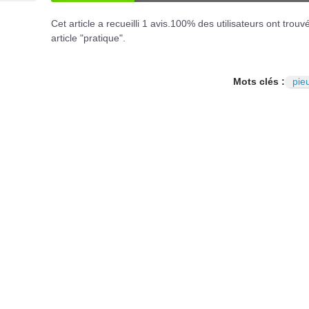
OUI
NO
Cet article a recueilli
1
avis.
100
% des utilisateurs ont trouv
article "pratique".
Mots clés :
pie