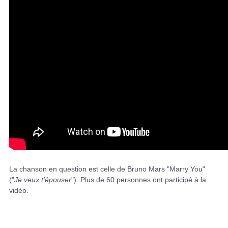
La chanson en question est celle de Bruno Mars "Marry You"
("
Je veux t'épouser
"). Plus de 60 personnes ont participé à la
vidéo.