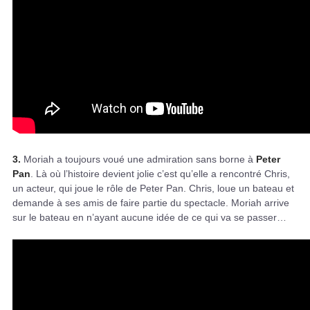
3.
Moriah a toujours voué une admiration sans borne à
Peter
Pan
. Là où l’histoire devient jolie c’est qu’elle a rencontré Chris,
un acteur, qui joue le rôle de Peter Pan. Chris, loue un bateau et
demande à ses amis de faire partie du spectacle. Moriah arrive
sur le bateau en n’ayant aucune idée de ce qui va se passer…