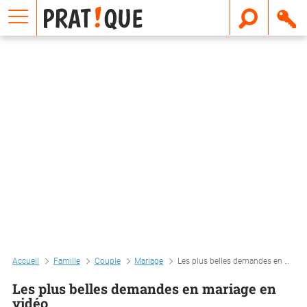
E
m
a
i
l
Accueil
Famille
Couple
Mariage
Les plus belles demandes en mariage en vidéo
Les plus belles demandes en mariage en
vidéo