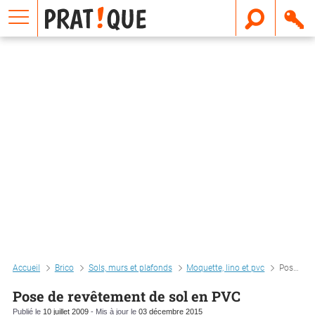
E
m
a
i
l
Accueil
Brico
Sols, murs et plafonds
Moquette, lino et pvc
Pose de revêtement de sol en pvc
Pose de revêtement de sol en PVC
Publié le
10 juillet 2009
- Mis à jour le
03 décembre 2015