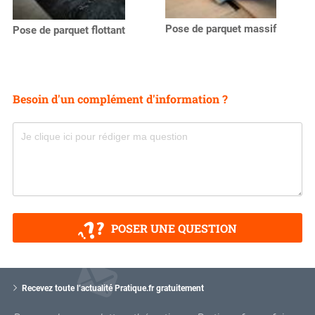
Pose de parquet massif
Pose de parquet flottant
Besoin d'un complément d'information ?
POSER UNE QUESTION
V
o
Recevez toute l’actualité Pratique.fr gratuitement
t
r