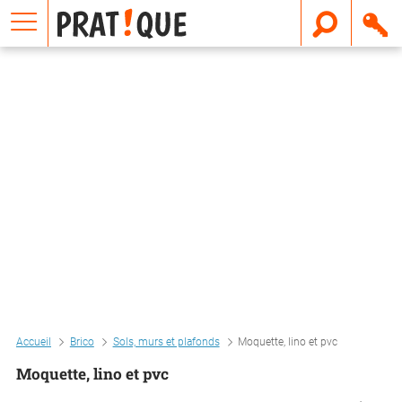
E
m
a
i
l
Accueil
Brico
Sols, murs et plafonds
Moquette, lino et pvc
Moquette, lino et pvc