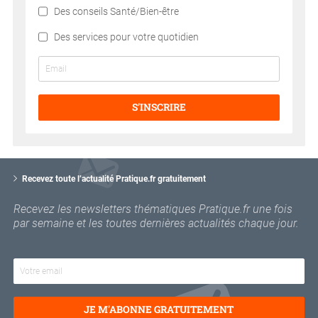
Des conseils Santé/Bien-être
Des services pour votre quotidien
S’INSCRIRE
V
o
Recevez toute l’actualité Pratique.fr gratuitement
t
r
Recevez les newsletters thématiques Pratique.fr une fois
e
par semaine et les toutes dernières actualités chaque jour.
e
m
a
i
l
JE M'ABONNE GRATUITEMENT