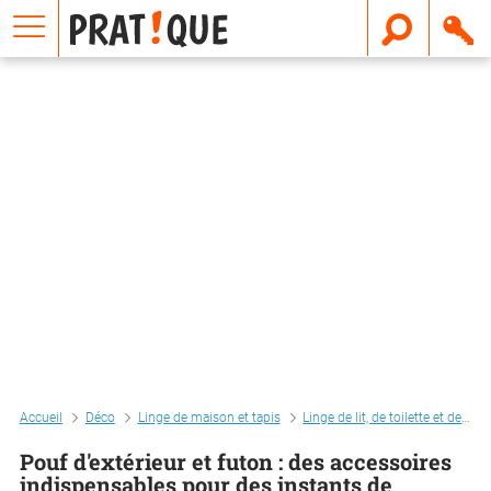
E
m
a
i
l
Accueil
Déco
Linge de maison et tapis
Linge de lit, de toilette et de table
Pouf d'extérieur et futon : des accessoires
indispensables pour des instants de