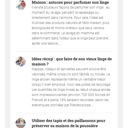
Maison : astuces pour parfumer son linge
Il existe plusieurs façons de parfumer son linge : au
moment du lavage, pendant le repassage ou
directement dans l’armoire. Pour cela, l’idéal est
d’utiliser des produits naturels et faits maison, plus
écologiques et moins onéreux que ceux vendus
dans le commerce. Le lavage en machine est
déterminant dans l’odeur que le linge peut prendre
après une lessive....
Idées récup’ : que faire de son vieux linge de
maison ?
Nappes, rideaux et serviettes peuvent encore être
valorisés, même lorsqu’ils sont tâchés ou troués. Le
linge ancien représente même un véritable trésor
lorsqu’il bien employé. Voici des pistes de recyclage.
Les quantités de linge mises au rebut chaque année
sont impressionnantes (environ 700 000 tonnes en
France) et à peine 18% seraient recyclées, selon les
statistiques données par Planetoscope....
Utiliser des tapis et des paillassons pour
préserver sa maison de la poussière