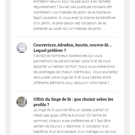
entretenir celui-ci pour ne pas avoir à en racheter
régulièrement ? Suivez ces quelques conseils afin
d’entretenir vos matelas de jardin de la meilleure
façon possible. Si vous avez la chance de bénéficier
d’un jardin, la belle saison est l’occasion de se
prélasser au soleil sur un matelas de jardin....
Couverture, édredon, boutis, couvre-lit...
Lequel préférer ?
Il existe de nombreux accessoires qui vous
permettront de personnaliser votre lit et de vous
apporter un certain confort. Nous vous présentons
les avantages de chacun d'entre eux. Vous souhaitez
renouveler votre linge de lit et vous hésitez entre
différents éléments pour recouvrir votre literie ?...
Offrir du linge de lit : que choisir selon les
profils ?
Le linge de lit pourrait être un cadeau parfait s'il
n'était pas aussi difficile à choisir. En terme de
sommeil, chacun a ses préférences et il faut être
certain de pouvoir y répondre. À l’occasion d’un
baptême, d’un anniversaire, d’un mariage ou de tout