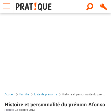
E
m
a
i
l
Accueil
Famille
Liste de prénoms
Histoire et personnalité du prénom afonso
Histoire et personnalité du prénom Afonso
Publié le
18 octobre 2013