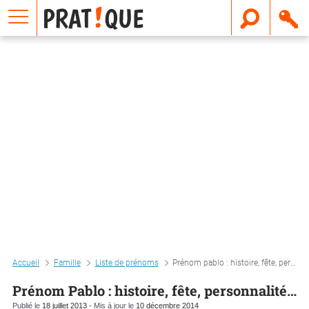
E
m
a
i
l
Accueil
Famille
Liste de prénoms
Prénom pablo : histoire, fête, personnalité…
Prénom Pablo : histoire, fête, personnalité…
Publié le
18 juillet 2013
- Mis à jour le
10 décembre 2014