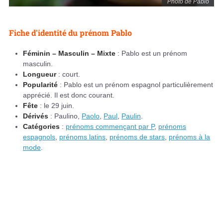
Photo de Pablo
Fiche d'identité du prénom Pablo
Féminin – Masculin – Mixte
: Pablo est un prénom
masculin.
Longueur
: court.
Popularité
: Pablo est un prénom espagnol particulièrement
apprécié. Il est donc courant.
Fête
: le 29 juin.
Dérivés
: Paulino,
Paolo
,
Paul
,
Paulin
.
Catégories
:
prénoms commençant par P
,
prénoms
espagnols
,
prénoms latins
,
prénoms de stars
,
prénoms à la
mode
.