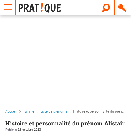
E
m
a
i
l
Accueil
Famille
Liste de prénoms
Histoire et personnalité du prénom alistair
Histoire et personnalité du prénom Alistair
Publié le
18 octobre 2013