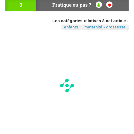
0
Pratique ou pas ?
OU
NO
I
N
Les catégories relatives à cet article :
enfants
maternité - grossesse