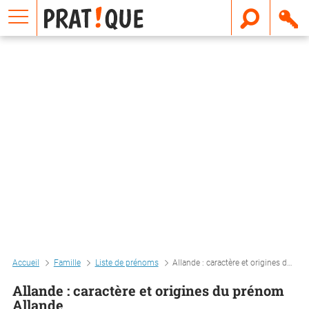
E
m
a
i
l
Accueil
Famille
Liste de prénoms
Allande : caractère et origines du prénom allande
Allande : caractère et origines du prénom
Allande