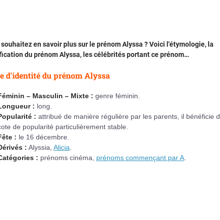
souhaitez en savoir plus sur le prénom Alyssa ? Voici l'étymologie, la
fication du prénom Alyssa, les célébrités portant ce prénom…
e d'identité du prénom Alyssa
Féminin – Masculin – Mixte :
genre féminin.
Longueur :
long.
Popularité :
attribué de manière régulière par les parents, il bénéficie 
cote de popularité particulièrement stable.
Fête :
le 16 décembre.
Dérivés :
Alyssia,
Alicia
.
Catégories :
prénoms cinéma,
prénoms commençant par A
.