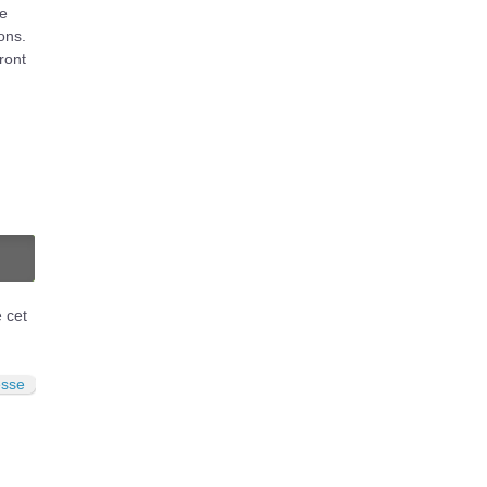
ue
ions.
ront
N
é cet
esse