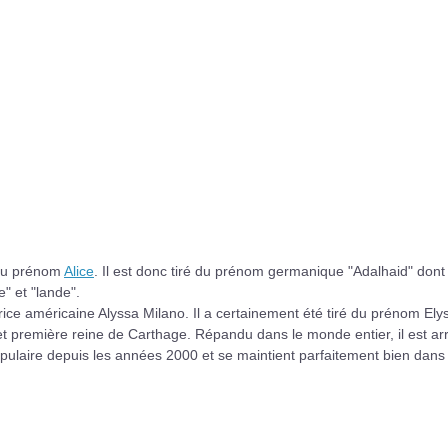
é du prénom
Alice
. Il est donc tiré du prénom germanique "Adalhaid" dont
" et "lande".
ice américaine Alyssa Milano. Il a certainement été tiré du prénom Ely
e et première reine de Carthage. Répandu dans le monde entier, il est ar
pulaire depuis les années 2000 et se maintient parfaitement bien dans 