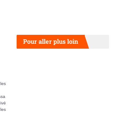
Pour aller plus loin
 les
ssa
rivé
les