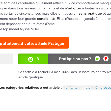
 ce sont des cérébrales qui aiment réfléchir. Si ce comportement manq
ntégrer dans tous les environnements et de
s’adapter
à toutes les situat
ans certaines circonstances mais elles ont aussi un
sens pratique
et au
lement noter leur grande
sensibilité
. Elles n’hésiteront jamais à montrer
vent dépasser par leurs états d’âme.
e top model Alyssa Miller.
ratuitement votre article Pratique
3
Pratique ou pas ?
OUI
NO
Cet article a recueilli
3
avis.
100
% des utilisateurs ont trouv
article "pratique".
Les catégories relatives à cet article :
enfants
maternité - gross