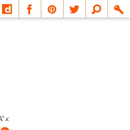
Email
+
A
-
A