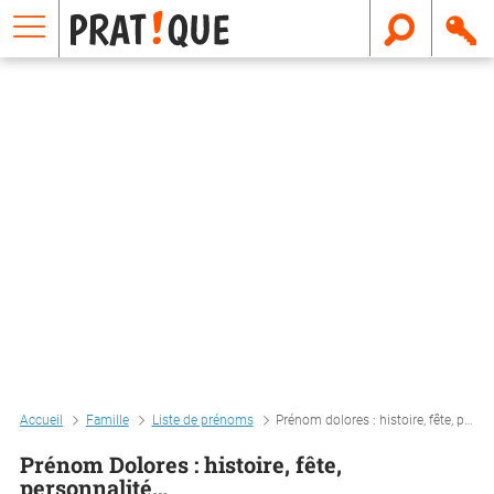
E
m
a
i
l
Accueil
Famille
Liste de prénoms
Prénom dolores : histoire, fête, personnalité…
Prénom Dolores : histoire, fête,
personnalité…