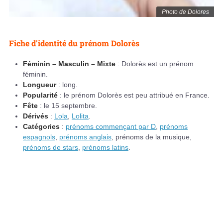
Photo de Dolores
Fiche d'identité du prénom Dolorès
Féminin – Masculin – Mixte
: Dolorès est un prénom
féminin.
Longueur
: long.
Popularité
: le prénom Dolorès est peu attribué en France.
Fête
: le 15 septembre.
Dérivés
:
Lola
,
Lolita
.
Catégories
:
prénoms commençant par D
,
prénoms
espagnols
,
prénoms anglais
, prénoms de la musique,
prénoms de stars
,
prénoms latins
.