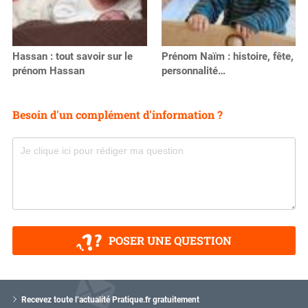
Hassan : tout savoir sur le
Prénom Naïm : histoire, fête,
prénom Hassan
personnalité…
Besoin d'un complément d'information ?
POSER UNE QUESTION
V
o
Recevez toute l’actualité Pratique.fr gratuitement