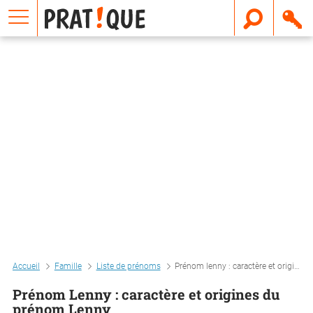
E
m
a
i
l
Accueil
Famille
Liste de prénoms
Prénom lenny : caractère et origines du prénom lenny
Prénom Lenny : caractère et origines du
prénom Lenny