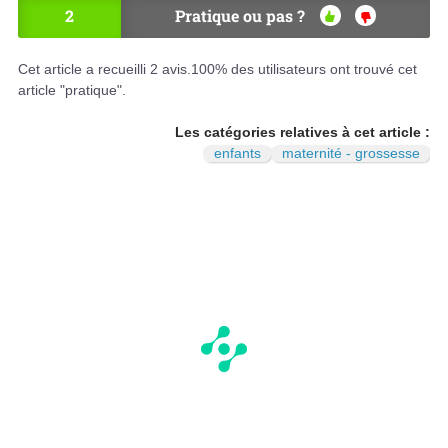
2
Pratique ou pas ?
OU
NO
I
N
Cet article a recueilli
2
avis.
100
% des utilisateurs ont trouvé cet
article "pratique".
Les catégories relatives à cet article :
enfants
maternité - grossesse