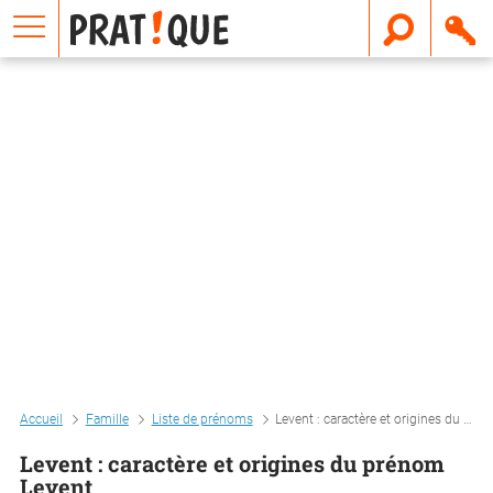
E
m
a
i
l
Accueil
Famille
Liste de prénoms
Levent : caractère et origines du prénom levent
Levent : caractère et origines du prénom
Levent