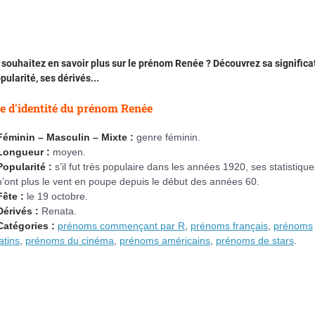
souhaitez en savoir plus sur le prénom Renée ? Découvrez sa significa
pularité, ses dérivés...
e d'identité du prénom Renée
Féminin – Masculin – Mixte :
genre féminin.
Longueur :
moyen.
Popularité :
s’il fut très populaire dans les années 1920, ses statistique
n’ont plus le vent en poupe depuis le début des années 60.
Fête :
le 19 octobre.
Dérivés :
Renata.
Catégories :
prénoms commençant par R
,
prénoms français
,
prénoms
latins
,
prénoms du cinéma
,
prénoms américains
,
prénoms de stars
.