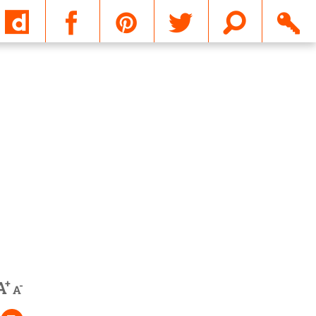
Email
+
A
-
A