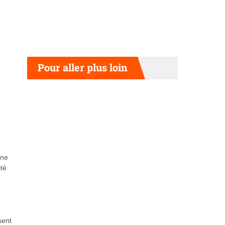
Pour aller plus loin
ène
ité
sent