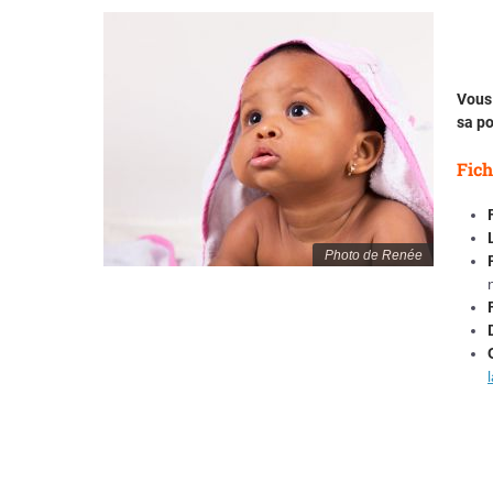
Vous 
sa po
Fich
Photo de Renée