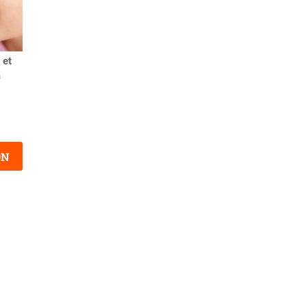
 et
Prénom Hailey : histoire,
Heather : tout savoir sur le
a
fête, popularité,
prénom Heather
personnalité…
ON