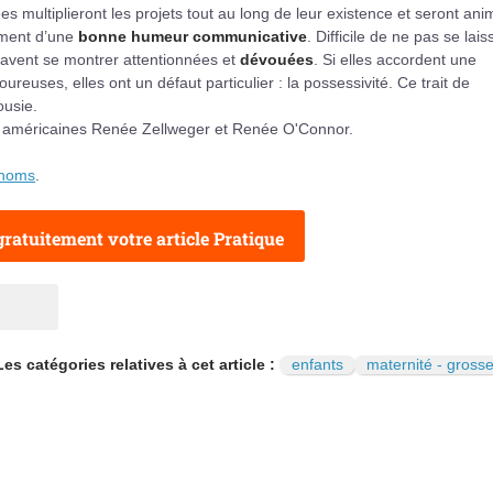
 multiplieront les projets tout au long de leur existence et seront an
lement d’une
bonne humeur communicative
. Difficile de ne pas se lais
savent se montrer attentionnées et
dévouées
. Si elles accordent une
reuses, elles ont un défaut particulier : la possessivité. Ce trait de
ousie.
es américaines Renée Zellweger et Renée O'Connor.
énoms
.
ratuitement votre article Pratique
Les catégories relatives à cet article :
enfants
maternité - gross