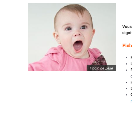
Vous 
signi
Fich
Photo de Zélie