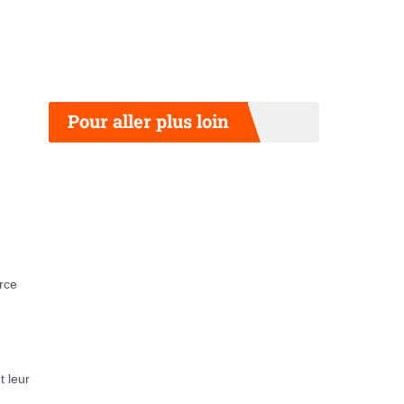
Pour aller plus loin
rce
t leur