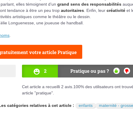
 parlant, elles témoignent d’un
grand sens des responsabilités
auqu
s ont tendance à être un peu trop
autoritaires
. Enfin, leur
créativité
et 
ivités artistiques comme le théâtre ou le dessin.
 Zélie Longuenesse, une joueuse de handball.
énoms
.
ratuitement votre article Pratique
2
Pratique ou pas ?
OUI
NO
Cet article a recueilli
2
avis.
100
% des utilisateurs ont trouv
article "pratique".
Les catégories relatives à cet article :
enfants
maternité - gross