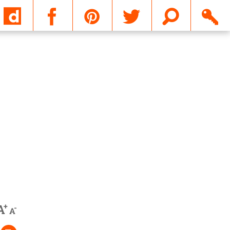
Email
+
A
-
A