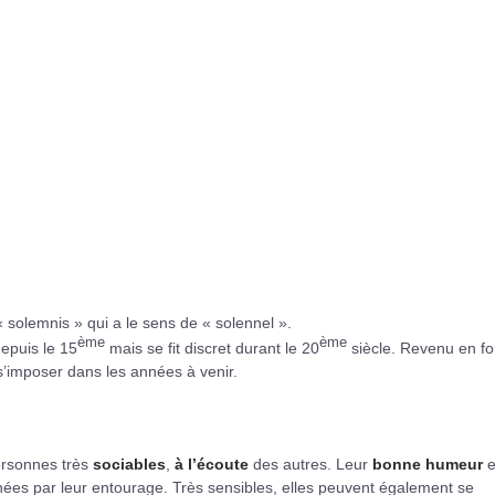
 « solemnis » qui a le sens de « solennel ».
ème
ème
depuis le 15
mais se fit discret durant le 20
siècle. Revenu en fo
s’imposer dans les années à venir.
personnes très
sociables
,
à l’écoute
des autres. Leur
bonne humeur
e
hées par leur entourage. Très sensibles, elles peuvent également se