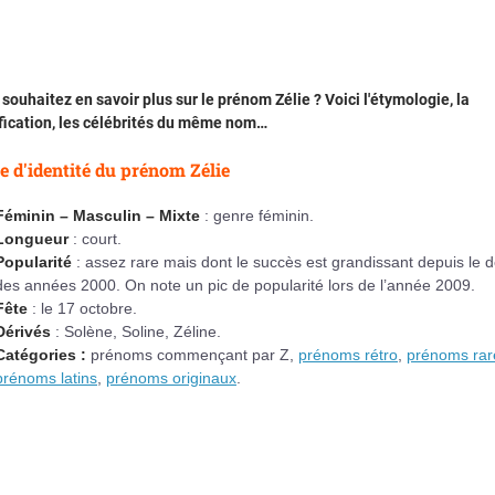
souhaitez en savoir plus sur le prénom Zélie ? Voici l'étymologie, la
fication, les célébrités du même nom…
e d'identité du prénom Zélie
Féminin – Masculin – Mixte
: genre féminin.
Longueur
: court.
Popularité
: assez rare mais dont le succès est grandissant depuis le 
des années 2000. On note un pic de popularité lors de l’année 2009.
Fête
: le 17 octobre.
Dérivés
: Solène, Soline, Zéline.
Catégories :
prénoms commençant par Z,
prénoms rétro
,
prénoms rar
prénoms latins
,
prénoms originaux
.