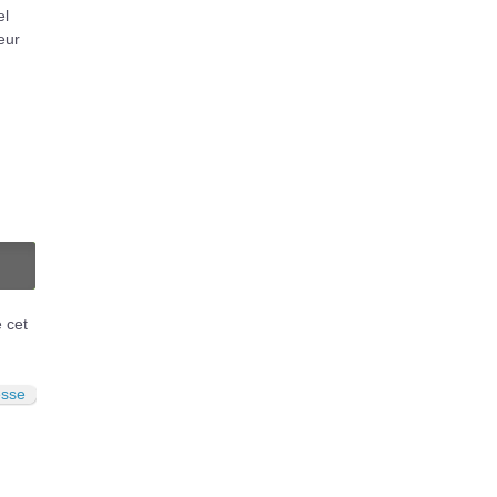
el
leur
N
é cet
esse