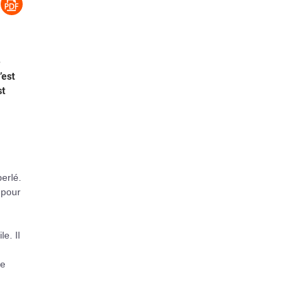
e
’est
st
perlé.
 pour
e. Il
de