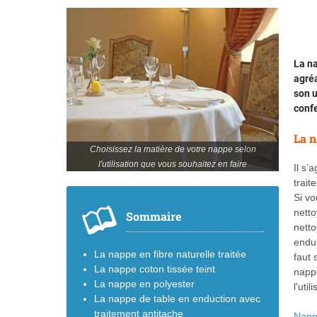
La n
agréa
son u
conf
La n
Choisissez la matière de votre nappe selon
l'utilisation que vous souhaitez en faire
Il s’
trait
Si v
netto
Sommaire
netto
endui
La nappe en fibre naturelle traitée
faut 
La nappe coton tissée teint
napp
La nappe en polyester
l'uti
La nappe de table en enduction avec
traitement antitache
Nappe