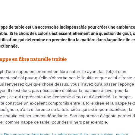
appe de table est un accessoire indispensable pour créer une ambianc
ble. Si le choix des coloris est essentiellement une question de goût, c
tilisation qui détermine en premier lieu la matière dans laquelle elle e
ectionnée.
appe en fibre naturelle traitée
agit d’une nappe entièrement en fibre naturelle ayant fait l’objet d’un
ement spécial pour qu’elle n’absorbe pas le liquide et que celui-ci reste 
ous renversez quelque chose dessus, vous n’avez qu’à passer l’éponge
yer. Il n’est donc pas nécessaire d'utiliser la machine à laver pour la
yer ; ce qui représente une économie d’eau et d’électricité. La nappe
te constitue un excellent compromis entre la toile cirée et la nappe textil
souligner qu’à la différence de la toile cirée qui est imperméabilisée, la
e enduite est seulement déperlante. Son apparence élégante permet 
liser comme nappe de table, pour des dîners par exemple.
 Rectangulaire Anti-tache Lavable coton & lin, pour cuisine, salle à