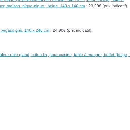
er, maison, pique-nique ; beige, 140 x 140 cm
: 23,99€ (prix indicatif).
 pegaso gris, 140 x 240 cm
: 24,90€ (prix indicatif).
leur unie gland, coton lin, pour cuisine, table à manger, buffet (beige,