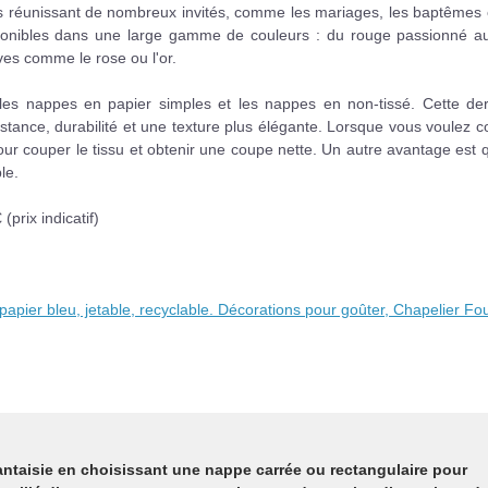
s réunissant de nombreux invités, comme les mariages, les baptêmes e
disponibles dans une large gamme de couleurs : du rouge passionné au
ves comme le rose ou l'or.
 les nappes en papier simples et les nappes en non-tissé. Cette der
sistance, durabilité et une texture plus élégante. Lorsque vous voulez 
our couper le tissu et obtenir une coupe nette. Un autre avantage est 
le.
(prix indicatif)
papier bleu, jetable, recyclable. Décorations pour goûter, Chapelier Fo
antaisie en choisissant une nappe carrée ou rectangulaire pour