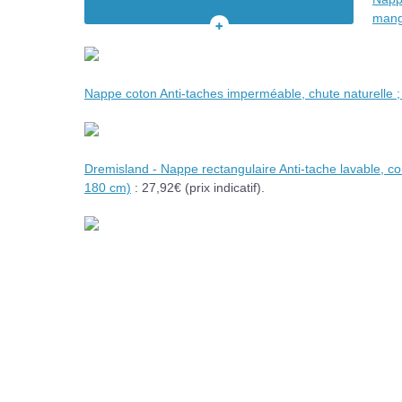
Le tissu au mètre
mang
Les nappes en papier
VOIR
TOUT
LE
Nappe coton Anti-taches imperméable, chute naturelle ;
SOMMAIRE
Dremisland - Nappe rectangulaire Anti-tache lavable, cou
180 cm)
: 27,92€ (prix indicatif).