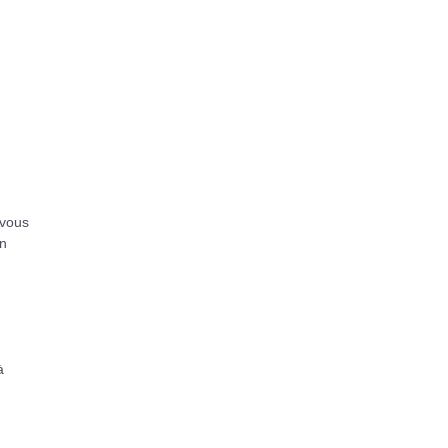
 vous
en
à