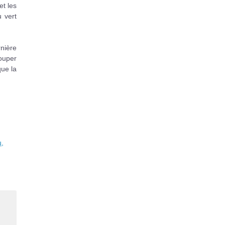
t les
 vert
nière
couper
que la
u,