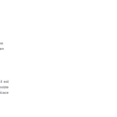
ne
 en
l est
existe
icace