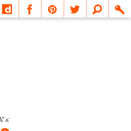
Email
+
A
-
A