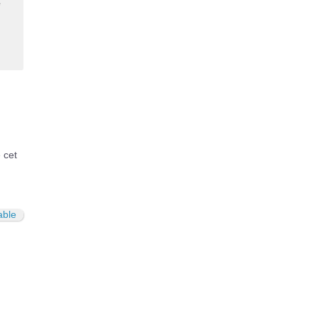
e
 cet
able