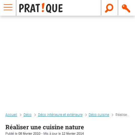
E
m
a
i
l
Accueil
Déco
Déco intérieure et extérieure
Déco cuisine
Réaliser une cuisine nature
Réaliser une cuisine nature
Publié le
08 février 2010
- Mis à jour le
12 février 2014