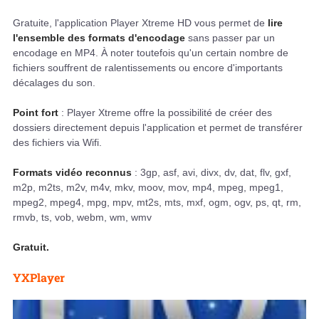
Gratuite, l'application Player Xtreme HD vous permet de
lire
l'ensemble des formats d'encodage
sans passer par un
encodage en MP4. À noter toutefois qu'un certain nombre de
fichiers souffrent de ralentissements ou encore d'importants
décalages du son.
Point fort
: Player Xtreme offre la possibilité de créer des
dossiers directement depuis l'application et permet de transférer
des fichiers via Wifi.
Formats vidéo reconnus
: 3gp, asf, avi, divx, dv, dat, flv, gxf,
m2p, m2ts, m2v, m4v, mkv, moov, mov, mp4, mpeg, mpeg1,
mpeg2, mpeg4, mpg, mpv, mt2s, mts, mxf, ogm, ogv, ps, qt, rm,
rmvb, ts, vob, webm, wm, wmv
Gratuit.
YXPlayer