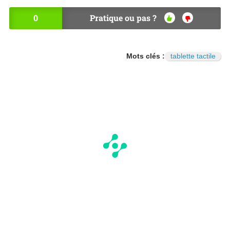
0
Pratique ou pas ?
OU
NO
I
N
Mots clés :
tablette tactile