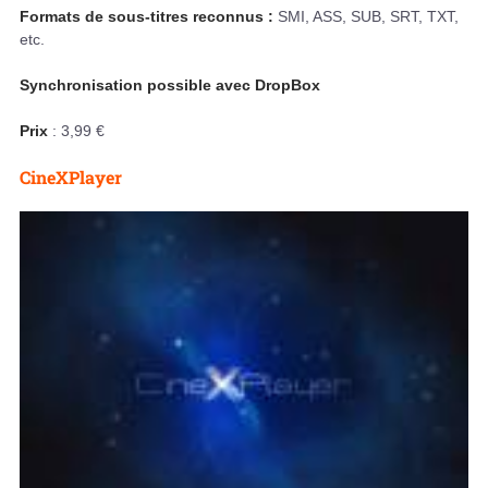
Formats de sous-titres reconnus :
SMI, ASS, SUB, SRT, TXT,
etc.
Synchronisation possible avec DropBox
Prix
: 3,99 €
CineXPlayer