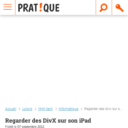
E
m
a
i
l
Accueil
Loisirs
High tech
Informatique
Regarder des divx sur son ipad
Regarder des DivX sur son iPad
Publié le
07 septembre 2012