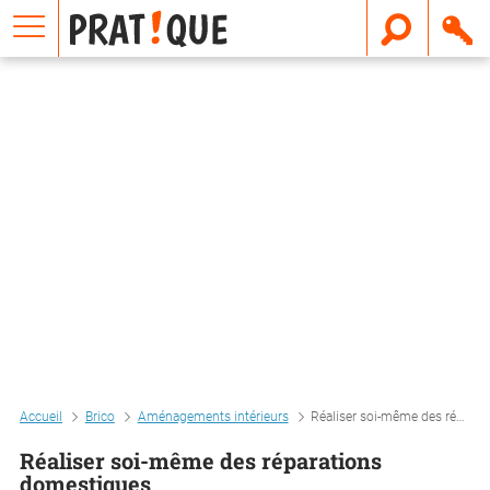
E
m
a
i
l
Accueil
Brico
Aménagements intérieurs
Réaliser soi-même des réparations domestiques
Réaliser soi-même des réparations
domestiques