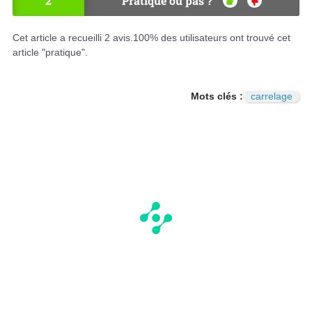
2
Pratique ou pas ?
OU
NO
I
N
Cet article a recueilli
2
avis.
100
% des utilisateurs ont trouvé cet
article "pratique".
Mots clés :
carrelage