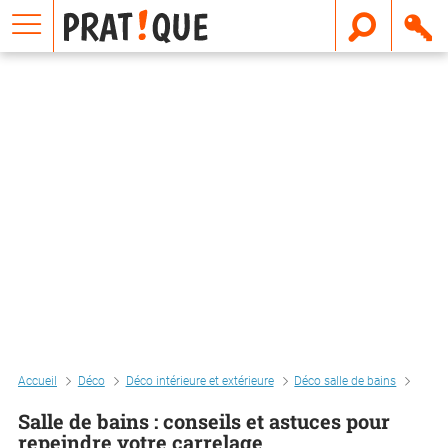
E
m
a
i
l
Accueil
Déco
Déco intérieure et extérieure
Déco salle de bains
Salle
Salle de bains : conseils et astuces pour
repeindre votre carrelage