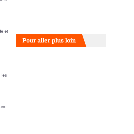
le et
Pour aller plus loin
 les
 une