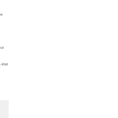
ne
eut
 état