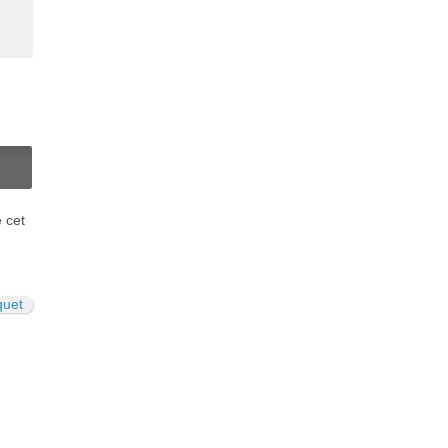
N
é cet
quet