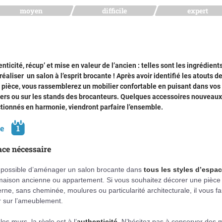
moyen
difficile
expert
nticité, récup’ et mise en valeur de l’ancien : telles sont les ingrédient
réaliser un salon à l’esprit brocante ! Après avoir identifié les atouts d
 pièce, vous rassemblerez un mobilier confortable en puisant dans vos
ers ou sur les stands des brocanteurs. Quelques accessoires nouveaux
tionnés en harmonie, viendront parfaire l’ensemble.
pe
1
ce nécessaire
t possible d’aménager un salon brocante dans
tous les styles d’espa
 maison ancienne ou appartement. Si vous souhaitez décorer une pièce
ne, sans cheminée, moulures ou particularité architecturale, il vous f
r sur l’ameublement.
les murs, la règle est à l’
authenticité
. N’hésitez pas à conserver des 