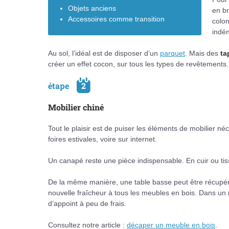
Objets anciens
en br
Accessoires comme transition
colon
indén
Au sol, l’idéal est de disposer d’un
parquet
. Mais des
ta
créer un effet cocon, sur tous les types de revêtements.
étape
2
Mobilier chiné
Tout le plaisir est de puiser les éléments de mobilier n
foires estivales, voire sur internet.
Un canapé reste une pièce indispensable. En cuir ou tiss
De la même manière, une table basse peut être récupér
nouvelle fraîcheur à tous les meubles en bois. Dans un r
d’appoint à peu de frais.
Consultez notre article :
décaper un meuble en bois
.