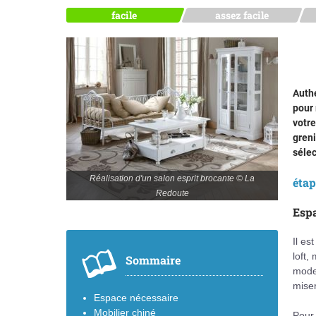
facile
assez facile
Authe
pour 
votre
greni
sélec
Réalisation d'un salon esprit brocante © La
éta
Redoute
Espa
Il es
loft,
Sommaire
moder
mise
Espace nécessaire
Mobilier chiné
Pour 