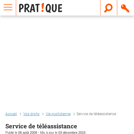
E
m
a
i
l
Accueil
Vos droits
Vie quotidienne
Service de téléassistance
Service de téléassistance
Publié le
06 août 2009
- Mis à jour le
03 décembre 2015