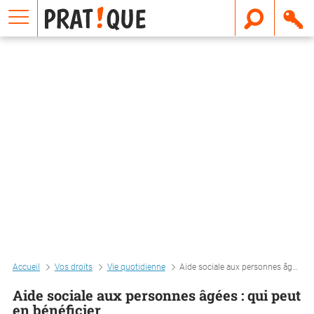
E
m
a
i
l
Accueil
Vos droits
Vie quotidienne
Aide sociale aux personnes âgées : qui peut en bénéficier
Aide sociale aux personnes âgées : qui peut
en bénéficier