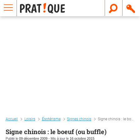
E
m
a
i
l
Accueil
Loisirs
Ésotérisme
Signes chinois
Signe chinois : le boeuf (ou buffle)
Signe chinois : le boeuf (ou buffle)
Publié le
09 décembre 2009
- Mis à jour le
16 octobre 2015