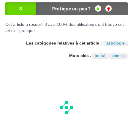
8
Pratique ou pas ?
OU
NO
I
N
Cet article a recueilli
8
avis.
100
% des utilisateurs ont trouvé cet
article "pratique".
Les catégories relatives à cet article :
astrologie
Mots clés :
boeuf
chinois