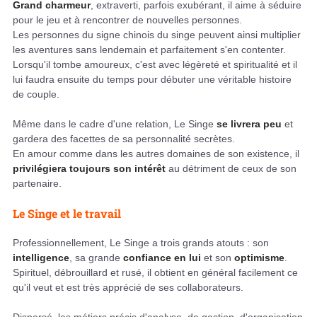
Grand charmeur
, extraverti, parfois exubérant, il aime à séduire
pour le jeu et à rencontrer de nouvelles personnes.
Les personnes du signe chinois du singe peuvent ainsi multiplier
les aventures sans lendemain et parfaitement s'en contenter.
Lorsqu'il tombe amoureux, c'est avec légèreté et spiritualité et il
lui faudra ensuite du temps pour débuter une véritable histoire
de couple.
Même dans le cadre d'une relation, Le Singe
se livrera peu
et
gardera des facettes de sa personnalité secrètes.
En amour comme dans les autres domaines de son existence, il
privilégiera toujours son intérêt
au détriment de ceux de son
partenaire.
Le Singe et le travail
Professionnellement, Le Singe a trois grands atouts : son
intelligence
, sa grande
confiance en lui
et son
optimisme
.
Spirituel, débrouillard et rusé, il obtient en général facilement ce
qu'il veut et est très apprécié de ses collaborateurs.
Dispersé, les métiers précis d'analyse, de gestion, d'organisation