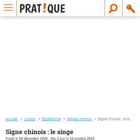
E
m
a
i
l
Accueil
Loisirs
Ésotérisme
Signes chinois
Signe chinois : le singe
Signe chinois : le singe
Publié le
09 décembre 2009
- Mis à jour le
16 octobre 2015