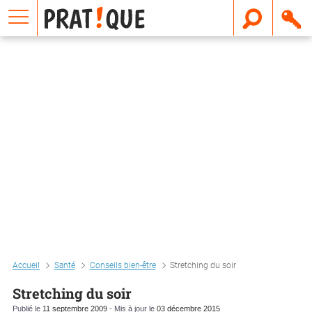
E
m
a
i
l
Accueil
Santé
Conseils bien-être
Stretching du soir
Stretching du soir
Publié le
11 septembre 2009
- Mis à jour le
03 décembre 2015