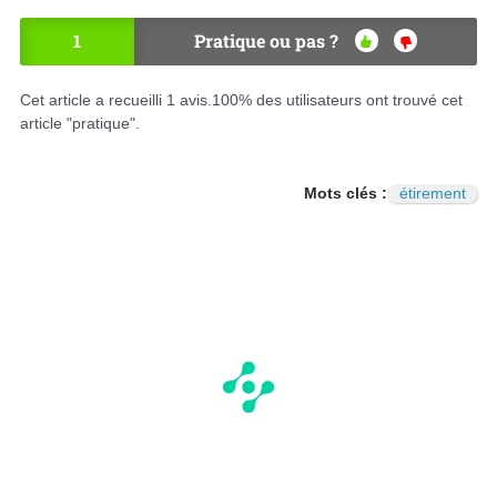
1
Pratique ou pas ?
OU
NO
I
N
Cet article a recueilli
1
avis.
100
% des utilisateurs ont trouvé cet
article "pratique".
Mots clés :
étirement