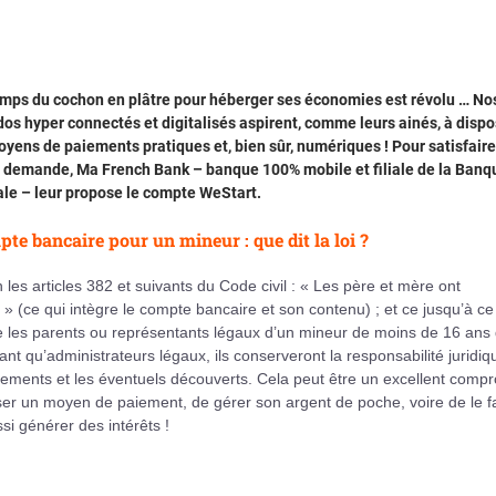
emps du cochon en plâtre pour héberger ses économies est révolu … No
os hyper connectés et digitalisés aspirent, comme leurs ainés, à dispo
yens de paiements pratiques et, bien sûr, numériques ! Pour satisfaire
e demande, Ma French Bank – banque 100% mobile et filiale de la Banq
le – leur propose le compte WeStart.
te bancaire pour un mineur : que dit la loi ?
 les articles 382 et suivants du Code civil : « Les père et mère ont
 » (ce qui intègre le compte bancaire et son contenu) ; et ce jusqu’à ce 
he les parents ou représentants légaux d’un mineur de moins de 16 ans
nt qu’administrateurs légaux, ils conserveront la responsabilité juridiq
ments et les éventuels découverts. Cela peut être un excellent compr
iser un moyen de paiement, de gérer son argent de poche, voire de le f
ssi générer des intérêts !