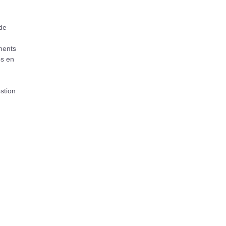
 de
ements
ps en
stion