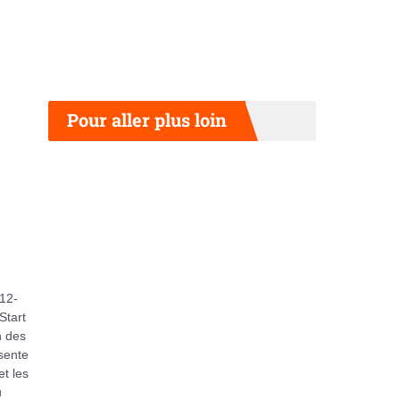
Pour aller plus loin
 12-
Start
n des
sente
et les
u