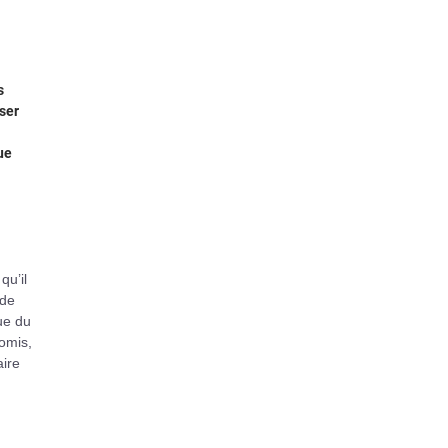
s
ser
ue
qu’il
 de
ue du
omis,
aire