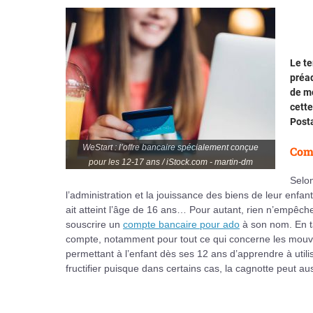
Le t
préad
de mo
cett
Posta
WeStart : l’offre bancaire spécialement conçue
Comp
pour les 12-17 ans / iStock.com - martin-dm
Selon
l’administration et la jouissance des biens de leur enfant
ait atteint l’âge de 16 ans… Pour autant, rien n’empêc
souscrire un
compte bancaire pour ado
à son nom. En ta
compte, notamment pour tout ce qui concerne les mouve
permettant à l’enfant dès ses 12 ans d’apprendre à util
fructifier puisque dans certains cas, la cagnotte peut au