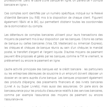
professionnel. Dans le cadre d’une banque en ligne, on parlera de « compte
bancaire en ligne ».
Ces comptes sont identifiés par un numéro spécifique, indiqué sur le Relevé
d’Identité Bancaire (ou RIB) mis à la disposition de chaque client. Figurent
également l’IBAN et le BIC, qui permettent d’obtenir toutes les coordonnées
de la domiciliation du compte.
Les détenteurs de comptes bancaires utilisent pour leurs transactions des
moyens de paiement mis à leur disposition par les banques. Citons les cartes
de banque ou cartes bancaires (Visa, CB, Mastercard ou American Express),
les chèques et chèques de banque réunis au sein d’un chéquier, le mandat
postal, le transfert d’argent et l’argent liquide. D’autres moyens de paiement
peuvent être proposés et gérés par les banques, comme le TIP, le virement, le
prélèvement ou encore le paiement en ligne.
L’autre activité principale des banques est le crédit bancaire : les particuliers
ou les entreprises désireuses de souscrire à un emprunt doivent déposer un
dossier en ce sens auprès d’une banque. Les banques proposent également
des produits d’épargne, des placements financiers et des livrets bancaires
(Livret A ou Super Livrets), mais aussi des assurances. On parle alors de
bancassurance pour les produits d’assurance relatifs à des services bancaires,
comme par exemple l’assurance des moyens de paiement ou encore
l’assurance-vie.