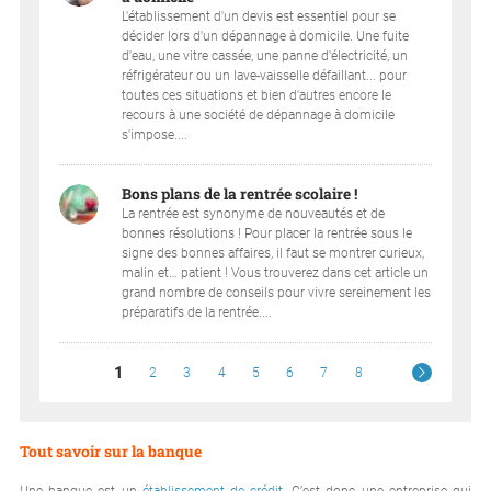
L'établissement d'un devis est essentiel pour se
décider lors d'un dépannage à domicile. Une fuite
d'eau, une vitre cassée, une panne d'électricité, un
réfrigérateur ou un lave-vaisselle défaillant... pour
toutes ces situations et bien d'autres encore le
recours à une société de dépannage à domicile
s'impose....
Bons plans de la rentrée scolaire !
La rentrée est synonyme de nouveautés et de
bonnes résolutions ! Pour placer la rentrée sous le
signe des bonnes affaires, il faut se montrer curieux,
malin et… patient ! Vous trouverez dans cet article un
grand nombre de conseils pour vivre sereinement les
préparatifs de la rentrée....
1
2
3
4
5
6
7
8
Tout savoir sur la banque
Une banque est un
établissement de crédit
. C’est donc une entreprise qui