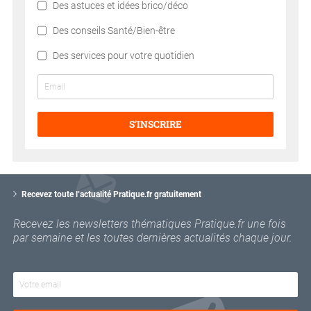
Des astuces et idées brico/déco
Des conseils Santé/Bien-être
Des services pour votre quotidien
S’INSCRIRE
V
o
Recevez toute l’actualité Pratique.fr gratuitement
t
r
Recevez les newsletters thématiques Pratique.fr une fois
e
par semaine et les toutes dernières actualités chaque jour.
e
m
a
i
l