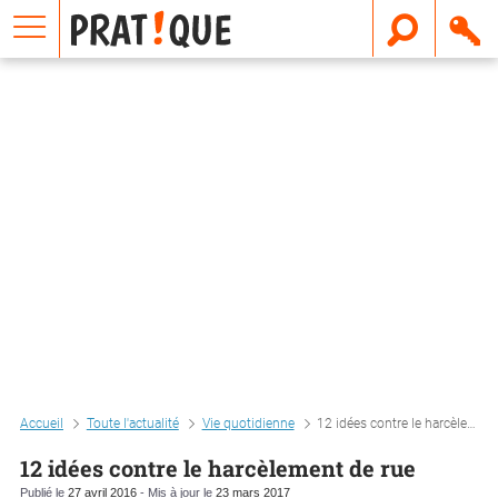
E
m
a
i
l
Accueil
Toute l'actualité
Vie quotidienne
12 idées contre le harcèlement de rue
12 idées contre le harcèlement de rue
Publié le
27 avril 2016
- Mis à jour le
23 mars 2017