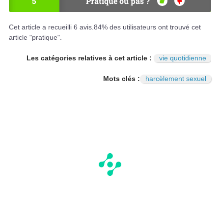
5
Pratique ou pas ?
OU
NO
I
N
Cet article a recueilli
6
avis.
84
% des utilisateurs ont trouvé cet
article "pratique".
Les catégories relatives à cet article :
vie quotidienne
Mots clés :
harcèlement sexuel