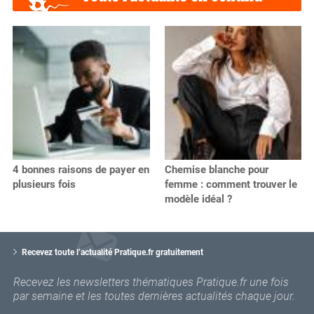
4 bonnes raisons de payer en
Chemise blanche pour
plusieurs fois
femme : comment trouver le
modèle idéal ?
V
o
Recevez toute l’actualité Pratique.fr gratuitement
t
r
Recevez les newsletters thématiques Pratique.fr une fois
e
par semaine et les toutes dernières actualités chaque jour.
e