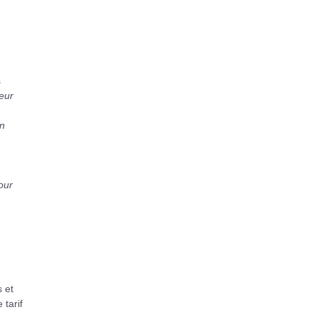
s
eur
on
our
s et
 tarif