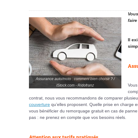
Vous
fair
Il e
simp
Assu
Assurance auto/moto : comment bien choisir ? /
Vous 
IStock.com - Ridofranz
compa
contrat, nous vous recommandons de comparer plusieurs
couverture
qu’elles proposent. Quelle prise en charge e
vous bénéficier du remorquage gratuit en cas de panne 
pas : ne prenez en compte que vos besoins réels.
Attention aux tarifs pratiqués