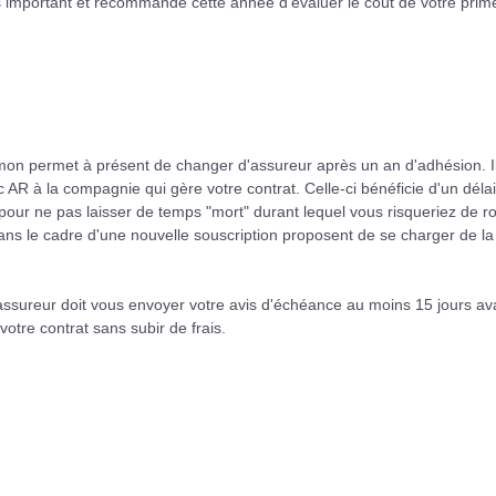
 important et recommandé cette année d'évaluer le coût de votre prim
mon permet à présent de changer d'assureur après un an d'adhésion. I
AR à la compagnie qui gère votre contrat. Celle-ci bénéficie d'un délai
pour ne pas laisser de temps "mort" durant lequel vous risqueriez de ro
ns le cadre d'une nouvelle souscription proposent de se charger de la
 assureur doit vous envoyer votre avis d'échéance au moins 15 jours av
r votre contrat sans subir de frais.