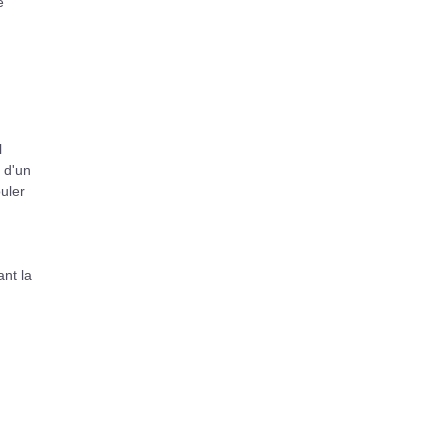
e
l
 d'un
uler
ant la