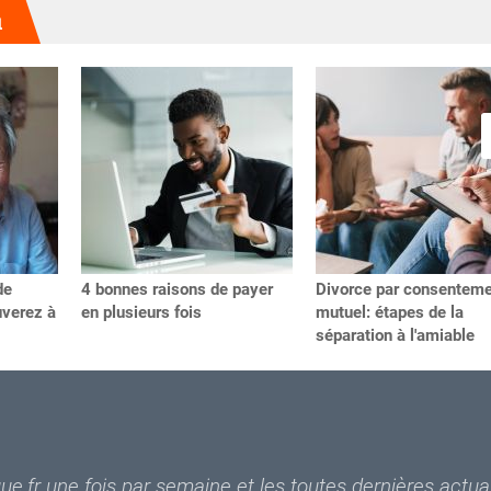
u
de
4 bonnes raisons de payer
Divorce par consentem
uverez à
en plusieurs fois
mutuel: étapes de la
séparation à l'amiable
e.fr une fois par semaine et les toutes dernières actual