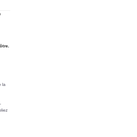
s
ôtre.
 la
-
liez