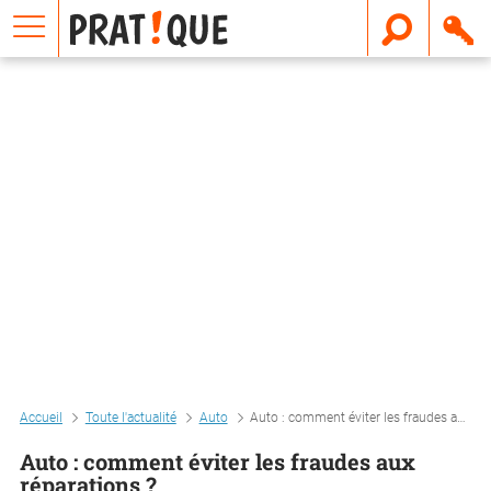
E
m
a
i
l
Accueil
Toute l'actualité
Auto
Auto : comment éviter les fraudes aux réparations ?
Auto : comment éviter les fraudes aux
réparations ?