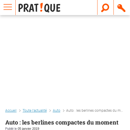
E
m
a
i
l
Accueil
Toute l'actualité
Auto
Auto : les berlines compactes du moment
Auto : les berlines compactes du moment
Publié le
05 janvier 2019