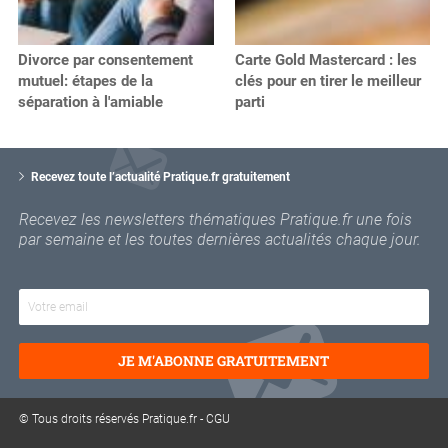
Divorce par consentement
Carte Gold Mastercard : les
mutuel: étapes de la
clés pour en tirer le meilleur
séparation à l'amiable
parti
V
o
Recevez toute l’actualité Pratique.fr gratuitement
t
r
Recevez les newsletters thématiques Pratique.fr une fois
e
par semaine et les toutes dernières actualités chaque jour.
e
m
a
i
l
JE M'ABONNE GRATUITEMENT
© Tous droits réservés Pratique.fr -
CGU