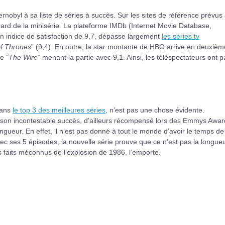
nobyl à sa liste de séries à succès. Sur les sites de référence prévus 
’égard de la minisérie. La plateforme IMDb (Internet Movie Database,
un indice de satisfaction de 9,7, dépasse largement
les séries tv
f Thrones
” (9,4). En outre, la star montante de HBO arrive en deuxièm
e “
The Wire
” menant la partie avec 9,1. Ainsi, les téléspectateurs ont p
dans
le top 3 des meilleures séries
, n’est pas une chose évidente.
re son incontestable succès, d’ailleurs récompensé lors des Emmys Awa
ngueur. En effet, il n’est pas donné à tout le monde d’avoir le temps de
c ses 5 épisodes, la nouvelle série prouve que ce n’est pas la longueu
 faits méconnus de l’explosion de 1986, l’emporte.