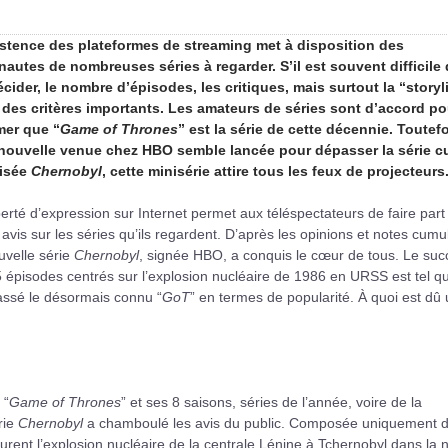
istence des plateformes de streaming met à disposition des
rnautes de nombreuses séries à regarder. S’il est souvent difficile
écider, le nombre d’épisodes, les critiques, mais surtout la “storyl
 des critères importants. Les amateurs de séries sont d’accord po
rmer que “
Game of Thrones
” est la série de cette décennie. Toutefo
nouvelle venue chez HBO semble lancée pour dépasser la série cu
isée
Chernobyl
, cette minisérie attire tous les feux de projecteurs
berté d’expression sur Internet permet aux téléspectateurs de faire part
 avis sur les séries qu’ils regardent. D’après les opinions et notes cumu
uvelle série
Chernobyl
, signée HBO, a conquis le cœur de tous. Le suc
 épisodes centrés sur l’explosion nucléaire de 1986 en URSS est tel qu’
assé le désormais connu “
GoT
” en termes de popularité. À quoi est dû 
 “
Game of Thrones
” et ses 8 saisons, séries de l’année, voire de la
rie
Chernobyl
a chamboulé les avis du public. Composée uniquement 
urent l’explosion nucléaire de la centrale Lénine à Tchernobyl dans la n