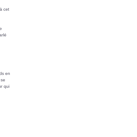
à cet
e
arlé
rds en
 se
r qui