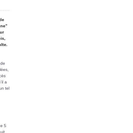
 de
ine”
ur
is,
lte.
.
 de
lées,
cès
il a
un tel
de 5
uit