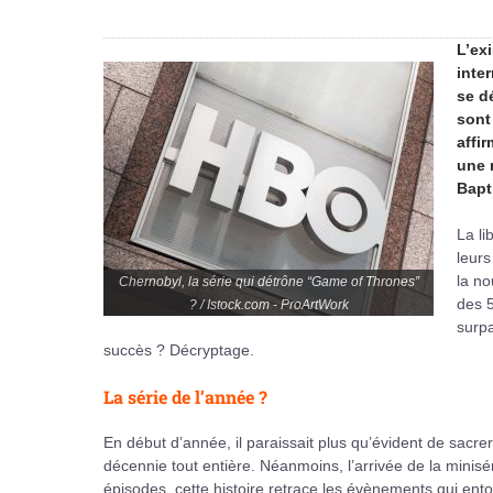
L’ex
inte
se d
sont
affi
une 
Bapt
La li
leurs
la no
Chernobyl, la série qui détrône “Game of Thrones”
des 5
? / Istock.com - ProArtWork
surp
succès ? Décryptage.
La série de l’année ?
En début d’année, il paraissait plus qu’évident de sacrer
décennie tout entière. Néanmoins, l’arrivée de la minisé
épisodes, cette histoire retrace les évènements qui ento