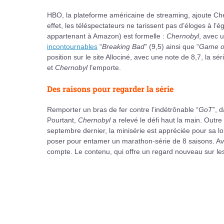
HBO, la plateforme américaine de streaming, ajoute Cher
effet, les téléspectateurs ne tarissent pas d’éloges à l
appartenant à Amazon) est formelle :
Chernobyl
, avec 
incontournables
“
Breaking Bad
” (9,5) ainsi que “
Game o
position sur le site Allociné, avec une note de 8,7, la séri
et
Chernobyl
l’emporte.
Des raisons pour regarder la série
Remporter un bras de fer contre l’indétrônable “
GoT
”, 
Pourtant,
Chernobyl
a relevé le défi haut la main. Out
septembre dernier, la minisérie est appréciée pour sa lo
poser pour entamer un marathon-série de 8 saisons. Ave
compte. Le contenu, qui offre un regard nouveau sur les