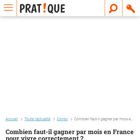
E
m
a
i
l
Accueil
Toute l'actualité
Conso
Combien faut-il gagner par mois en france pour vivre correctement ?
Combien faut-il gagner par mois en France
pour vivre correctement ?