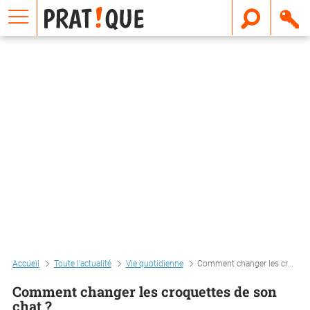
E
m
a
i
l
Accueil
Toute l'actualité
Vie quotidienne
Comment changer les croquettes de son chat ?
Comment changer les croquettes de son
chat ?