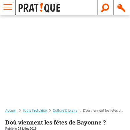
E
m
a
i
l
Accueil
Toute l'actualité
Culture & loisirs
D'où viennent les fêtes de bayonne ?
D'où viennent les fêtes de Bayonne ?
Publié le
28 juillet 2016