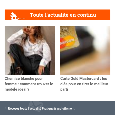
Toute l'actualité en continu
Chemise blanche pour
Carte Gold Mastercard : les
femme : comment trouver le
clés pour en tirer le meilleur
modèle idéal ?
parti
V
o
Recevez toute l’actualité Pratique.fr gratuitement
t