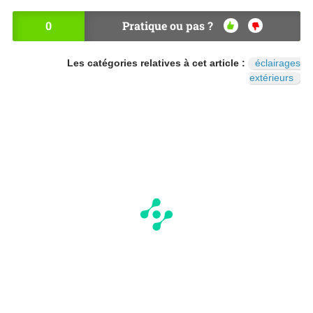
0
Pratique ou pas ?
OU
NO
I
N
Les catégories relatives à cet article :
éclairages
extérieurs