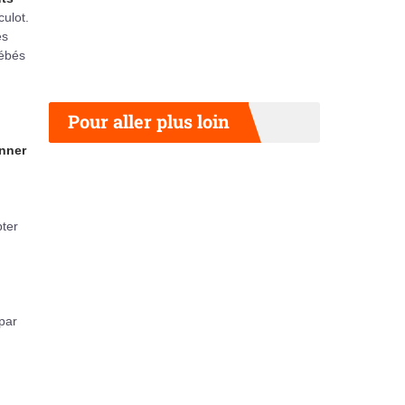
ulot.
es
bébés
Pour aller plus loin
nner
pter
 par