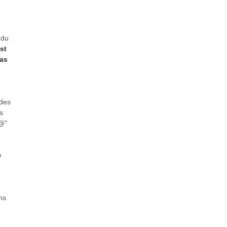
 du
st
pas
 des
s
"@"
e
ms