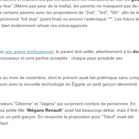
no fear" (Même pas peur de la mafia), les parents ne manquent pas de c
e certains parents avec les propositions de "2nd", "3rd", "5th" afin de l
rononcé "full stop" (point final) ou encore l’astérisque "*". Les futurs 
nt bien évidemment refusé ces extravagances.
our
son avenir professionnel
, le parent doit veiller attentivement à lui
do
s nouveaux et sont parfois acceptés : chaque pays possède ses
is au mois de novembre, dont le prénom avait fait polémique sans com
jours avec la nouvelle technologie en Égypte un petit garçon dénommé
sœurs "Clitorine" et "Vagina" qui surprirent nombre de personnes. En
petite fille "
Mégane Renault
" avait fait beaucoup débat, mais il finit
un petit garçon. En revanche la proposition pour "Titeuf" avait été
fant.