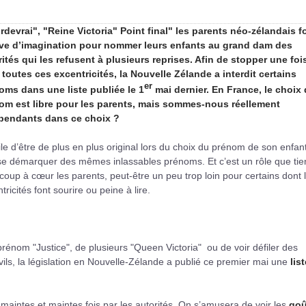
rdevrai", "Reine Victoria" Point final" les parents néo-zélandais f
ve d’imagination pour nommer leurs enfants au grand dam des
rités qui les refusent à plusieurs reprises. Afin de stopper une foi
 toutes ces excentricités, la Nouvelle Zélande a interdit certains
er
oms dans une liste publiée le 1
mai dernier. En France, le choix
om est libre pour les parents, mais sommes-nous réellement
pendants dans ce choix ?
cile d’être de plus en plus original lors du choix du prénom de son enfant.
se démarquer des mêmes inlassables prénoms. Et c’est un rôle que ti
oup à cœur les parents, peut-être un peu trop loin pour certains dont 
tricités font sourire ou peine à lire.
prénom "Justice", de plusieurs "Queen Victoria" ou de voir défiler des
ivils, la législation en Nouvelle-Zélande a publié ce premier mai une
lis
maintes et maintes fois par les autorités. On s’amusera de voir les
goû