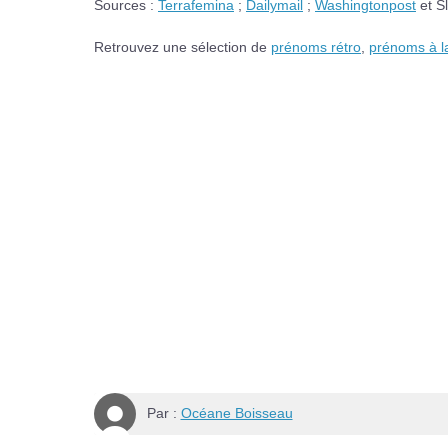
Sources :
Terrafemina
;
Dailymail
;
Washingtonpost
et Sl
Retrouvez une sélection de
prénoms rétro
,
prénoms à 
Par :
Océane Boisseau