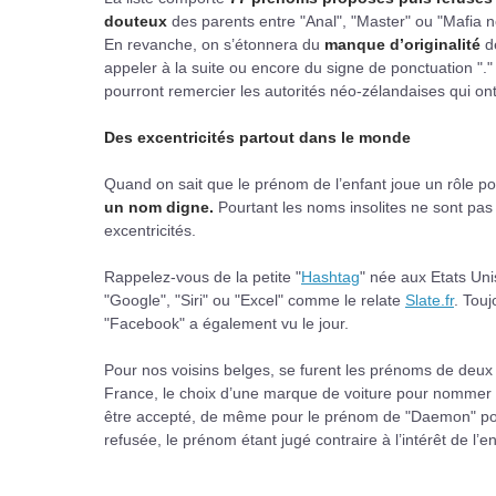
douteux
des parents entre "Anal", "Master" ou "Mafia 
En revanche, on s’étonnera du
manque d’originalité
d
appeler à la suite ou encore du signe de ponctuation "." p
pourront remercier les autorités néo-zélandaises qui o
Des excentricités partout dans le monde
Quand on sait que le prénom de l’enfant joue un rôle p
un nom digne.
Pourtant les noms insolites ne sont pa
excentricités.
Rappelez-vous de la petite "
Hashtag
" née aux Etats Un
"Google", "Siri" ou "Excel" comme le relate
Slate.fr
. Tou
"Facebook" a également vu le jour.
Pour nos voisins belges, se furent les prénoms de deux 
France, le choix d’une marque de voiture pour nommer sa 
être accepté, de même pour le prénom de "Daemon" pour 
refusée, le prénom étant jugé contraire à l’intérêt de l’en