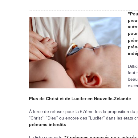
"Pou
preu
auto
pour
prén
prén
indé
Diffi
faut 
beauc
excen
Plus de Christ et de Lucifer en Nouvelle-Zélande
À force de refuser pour la 67ème fois la proposition du 
"Christ", "Dieu" ou encore des "Lucifer" dans les états c
prénoms interdits
.
La liste comporte
77 prénoms proposés puis refusés