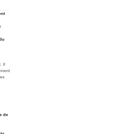
ont
s
 du
 Il
ennent
les
te de
ts