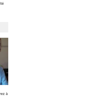
ité
Alimentation du bébé au
Santé : 6 bébés sur 100
biberon : trucs et astuces
naissent prématurés en
France
Suivant
Chemise blanche pour
rez à
femme : comment trouver le
modèle idéal ?