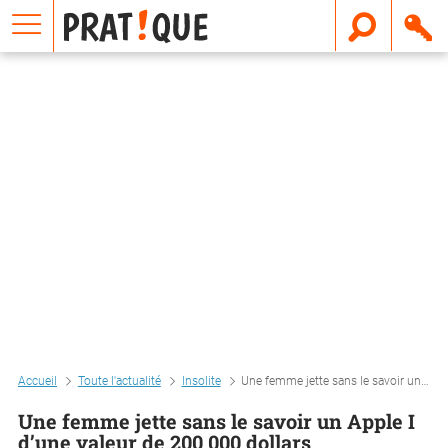
E
m
a
i
l
Accueil
Toute l'actualité
Insolite
Une femme jette sans le savoir un apple i d’une valeur de 200 000 dollars
Une femme jette sans le savoir un Apple I
d’une valeur de 200 000 dollars