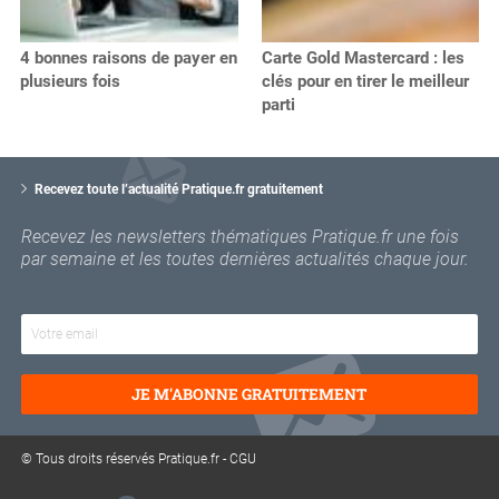
4 bonnes raisons de payer en
Carte Gold Mastercard : les
plusieurs fois
clés pour en tirer le meilleur
parti
V
o
Recevez toute l’actualité Pratique.fr gratuitement
t
r
Recevez les newsletters thématiques Pratique.fr une fois
e
par semaine et les toutes dernières actualités chaque jour.
e
m
a
i
l
JE M'ABONNE GRATUITEMENT
© Tous droits réservés Pratique.fr -
CGU