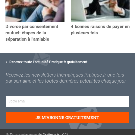
Divorce par consentement
4 bonnes raisons de payer en
mutuel: étapes de la
plusieurs fois
séparation à l'amiable
V
o
Recevez toute l’actualité Pratique.fr gratuitement
t
r
Recevez les newsletters thématiques Pratique.fr une fois
e
par semaine et les toutes dernières actualités chaque jour.
e
m
a
i
l
JE M'ABONNE GRATUITEMENT