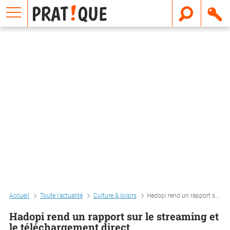
E
m
a
i
l
Accueil
Toute l'actualité
Culture & loisirs
Hadopi rend un rapport sur le streaming et le téléchargement direct
Hadopi rend un rapport sur le streaming et
le téléchargement direct