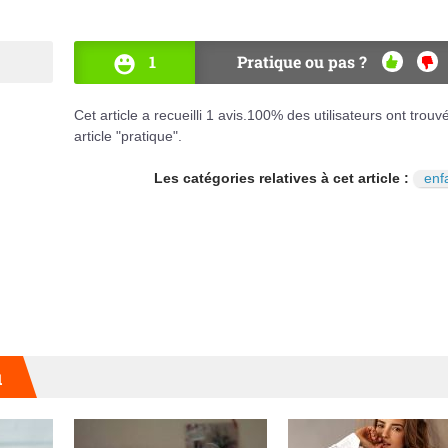
1
Pratique ou pas ?
OUI
NO
Cet article a recueilli
1
avis.
100
% des utilisateurs ont trouv
article "pratique".
Les catégories relatives à cet article :
enf
u