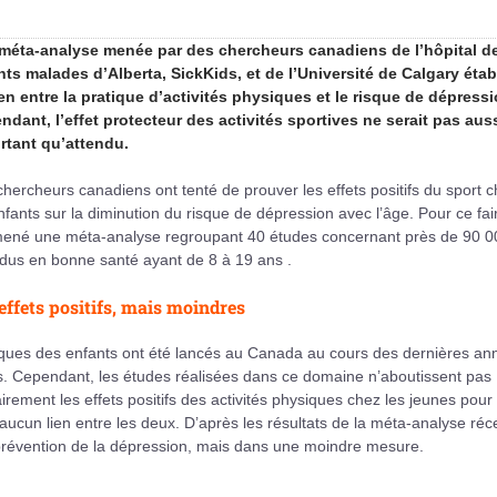
méta-analyse menée par des chercheurs canadiens de l’hôpital d
nts malades d’Alberta, SickKids, et de l’Université de Calgary établ
ien entre la pratique d’activités physiques et le risque de dépressi
ndant, l’effet protecteur des activités sportives ne serait pas aus
rtant qu’attendu.
hercheurs canadiens ont tenté de prouver les effets positifs du sport 
nfants sur la diminution du risque de dépression avec l’âge. Pour ce fair
mené une méta-analyse regroupant 40 études concernant près de 90 0
idus en bonne santé ayant de 8 à 19 ans .
effets positifs, mais moindres
ques des enfants ont été lancés au Canada au cours des dernières an
s. Cependant, les études réalisées dans ce domaine n’aboutissent pas
rement les effets positifs des activités physiques chez les jeunes pour
 aucun lien entre les deux. D’après les résultats de la méta-analyse réc
 la prévention de la dépression, mais dans une moindre mesure.