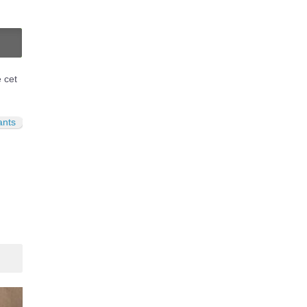
N
é cet
ants