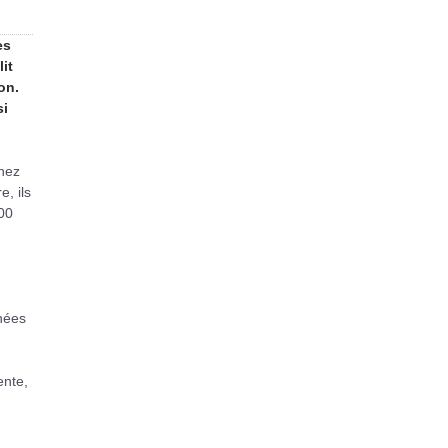
es
it
on.
si
chez
e, ils
00
nées
ente,