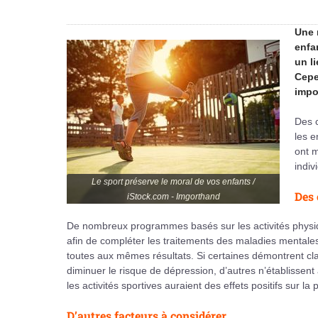
Une 
enfa
un l
Cepe
impo
Des c
les e
ont 
indiv
Le sport préserve le moral de vos enfants /
Des 
iStock.com - Imgorthand
De nombreux programmes basés sur les activités physi
afin de compléter les traitements des maladies mentale
toutes aux mêmes résultats. Si certaines démontrent clai
diminuer le risque de dépression, d’autres n’établissent
les activités sportives auraient des effets positifs sur
D’autres facteurs à considérer