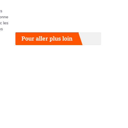
rs
sonne
c les
es
Pour aller plus loin