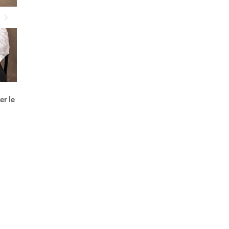
Suivant
Carte Gold Mastercard : les
r le
clés pour en tirer le meilleur
parti