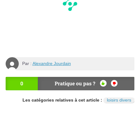
Par :
Alexandre Jourdain
0
Pratique ou pas ?
OU
NO
I
N
Les catégories relatives à cet article :
loisirs divers