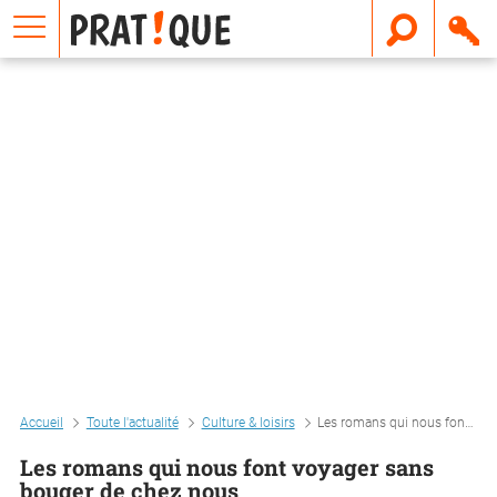
E
m
a
i
l
Accueil
Toute l'actualité
Culture & loisirs
Les romans qui nous font voyager sans bouger de chez nous
Les romans qui nous font voyager sans
bouger de chez nous