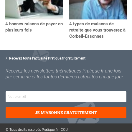
4 bonnes raisons de payer en
4 types de maisons de
plusieurs fois
retraite que vous trouverez à
Corbeil-Essonnes
V
o
Recevez toute l’actualité Pratique.fr gratuitement
t
r
Recevez les newsletters thématiques Pratique.fr une fois
e
par semaine et les toutes dernières actualités chaque jour.
e
m
a
i
l
JE M'ABONNE GRATUITEMENT
© Tous droits réservés Pratique.fr -
CGU